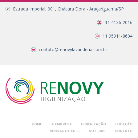
Estrada Imperial, 901, Chácara Dora - Araçariguama/SP
11 4136-2016
11 95911-8604
contato@renovylavanderia.com.br
HOME
A EMPRESA
HIGIENIZAÇÃO
LOCAÇÃO
VENDAS DE EPI’S
NOTÍCIAS
CONTATO