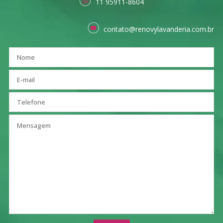
11 95911-8604
contato@renovylavanderia.com.br