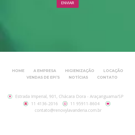
HOME
A EMPRESA
HIGIENIZAÇÃO
LOCAÇÃO
VENDAS DE EPI’S
NOTÍCIAS
CONTATO
Estrada Imperial, 901, Chácara Dora - Araçariguama/SP
11 4136-2016
11 95911-8604
contato@renovylavanderia.com.br