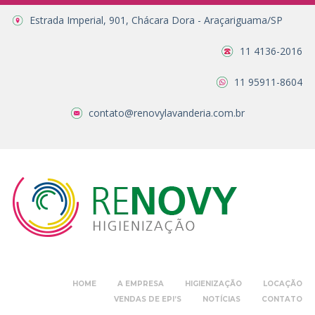
Estrada Imperial, 901, Chácara Dora - Araçariguama/SP
11 4136-2016
11 95911-8604
contato@renovylavanderia.com.br
HOME
A EMPRESA
HIGIENIZAÇÃO
LOCAÇÃO
VENDAS DE EPI’S
NOTÍCIAS
CONTATO