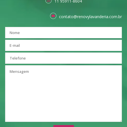
11 95911-8604
contato@renovylavanderia.com.br