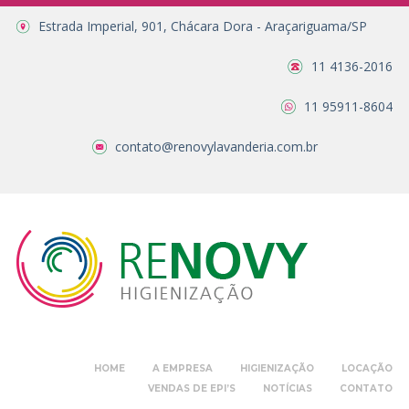
Estrada Imperial, 901, Chácara Dora - Araçariguama/SP
11 4136-2016
11 95911-8604
contato@renovylavanderia.com.br
HOME
A EMPRESA
HIGIENIZAÇÃO
LOCAÇÃO
VENDAS DE EPI’S
NOTÍCIAS
CONTATO