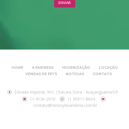
HOME
A EMPRESA
HIGIENIZAÇÃO
LOCAÇÃO
VENDAS DE EPI’S
NOTÍCIAS
CONTATO
Estrada Imperial, 901, Chácara Dora - Araçariguama/SP
11 4136-2016
11 95911-8604
contato@renovylavanderia.com.br