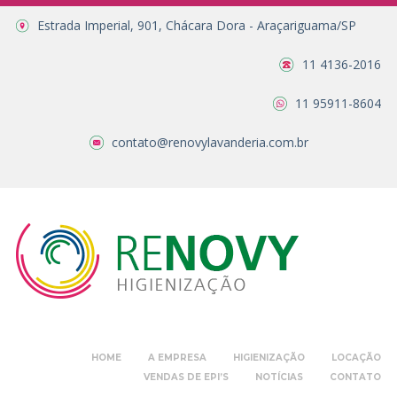
Estrada Imperial, 901, Chácara Dora - Araçariguama/SP
11 4136-2016
11 95911-8604
contato@renovylavanderia.com.br
HOME
A EMPRESA
HIGIENIZAÇÃO
LOCAÇÃO
VENDAS DE EPI’S
NOTÍCIAS
CONTATO