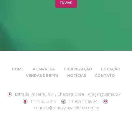
HOME
A EMPRESA
HIGIENIZAÇÃO
LOCAÇÃO
VENDAS DE EPI’S
NOTÍCIAS
CONTATO
Estrada Imperial, 901, Chácara Dora - Araçariguama/SP
11 4136-2016
11 95911-8604
contato@renovylavanderia.com.br