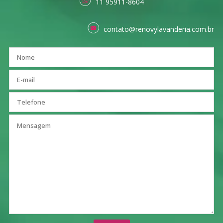
11 95911-8604
contato@renovylavanderia.com.br