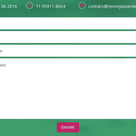
136-2016
11 95911-8604
contato@renovylavande