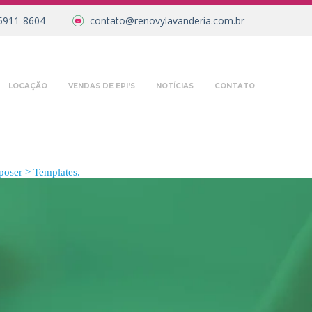
5911-8604
contato@renovylavanderia.com.br
LOCAÇÃO
VENDAS DE EPI’S
NOTÍCIAS
CONTATO
oser > Templates.