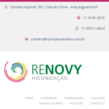
Estrada Imperial, 901, Chácara Dora - Araçariguama/SP
11 4136-2016
11 95911-8604
contato@renovylavanderia.com.br
HOME
A EMPRESA
HIGIENIZAÇÃO
LOCAÇÃO
VENDAS DE EPI’S
NOTÍCIAS
CONTATO