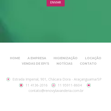
HOME
A EMPRESA
HIGIENIZAÇÃO
LOCAÇÃO
VENDAS DE EPI’S
NOTÍCIAS
CONTATO
Estrada Imperial, 901, Chácara Dora - Araçariguama/SP
11 4136-2016
11 95911-8604
contato@renovylavanderia.com.br