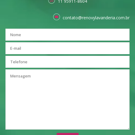
11 95911-8604
contato@renovylavanderia.com.br