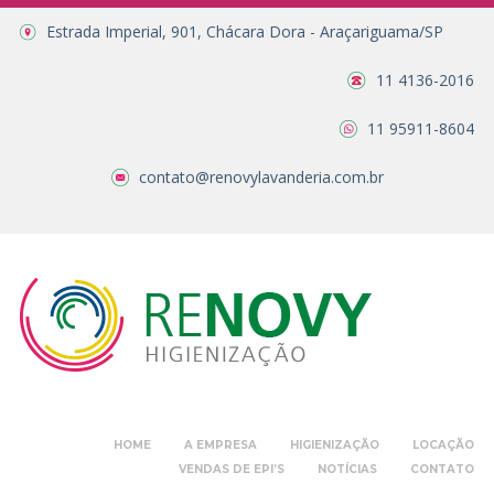
Estrada Imperial, 901, Chácara Dora - Araçariguama/SP
11 4136-2016
11 95911-8604
contato@renovylavanderia.com.br
HOME
A EMPRESA
HIGIENIZAÇÃO
LOCAÇÃO
VENDAS DE EPI’S
NOTÍCIAS
CONTATO