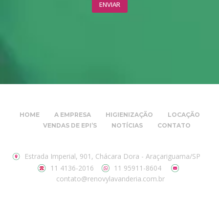
HOME
A EMPRESA
HIGIENIZAÇÃO
LOCAÇÃO
VENDAS DE EPI’S
NOTÍCIAS
CONTATO
Estrada Imperial, 901, Chácara Dora - Araçariguama/SP
11 4136-2016
11 95911-8604
contato@renovylavanderia.com.br