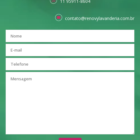
11 95911-8604
contato@renovylavanderia.com.br