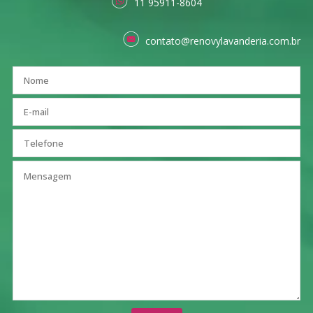
11 95911-8604
contato@renovylavanderia.com.br