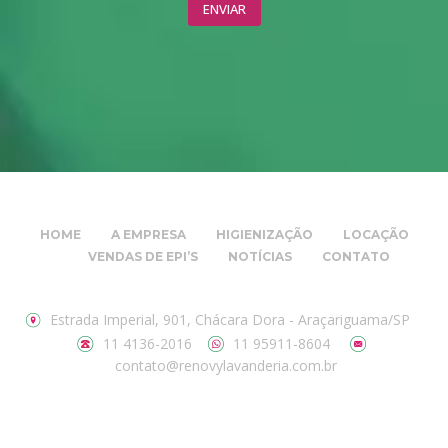
HOME
A EMPRESA
HIGIENIZAÇÃO
LOCAÇÃO
VENDAS DE EPI’S
NOTÍCIAS
CONTATO
Estrada Imperial, 901, Chácara Dora - Araçariguama/SP
11 4136-2016
11 95911-8604
contato@renovylavanderia.com.br