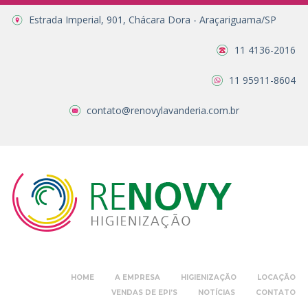
Estrada Imperial, 901, Chácara Dora - Araçariguama/SP
11 4136-2016
11 95911-8604
contato@renovylavanderia.com.br
HOME
A EMPRESA
HIGIENIZAÇÃO
LOCAÇÃO
VENDAS DE EPI’S
NOTÍCIAS
CONTATO