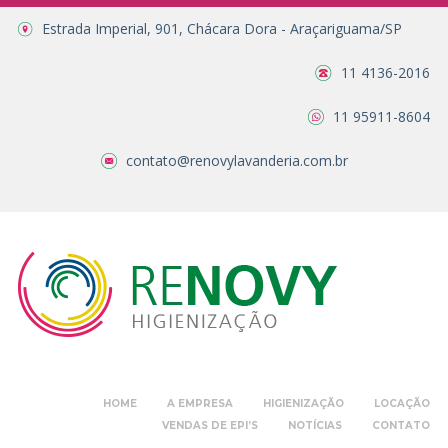
Estrada Imperial, 901, Chácara Dora - Araçariguama/SP
11 4136-2016
11 95911-8604
contato@renovylavanderia.com.br
HOME
A EMPRESA
HIGIENIZAÇÃO
LOCAÇÃO
VENDAS DE EPI’S
NOTÍCIAS
CONTATO