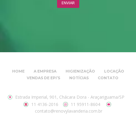
HOME
A EMPRESA
HIGIENIZAÇÃO
LOCAÇÃO
VENDAS DE EPI’S
NOTÍCIAS
CONTATO
Estrada Imperial, 901, Chácara Dora - Araçariguama/SP
11 4136-2016
11 95911-8604
contato@renovylavanderia.com.br