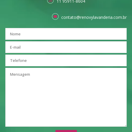
11 95911-8604
contato@renovylavanderia.com.br