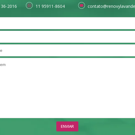
136-2016
11 95911-8604
contato@renovylavande