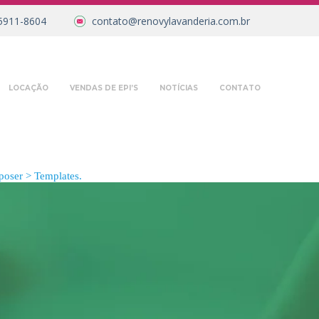
5911-8604
contato@renovylavanderia.com.br
LOCAÇÃO
VENDAS DE EPI’S
NOTÍCIAS
CONTATO
oser > Templates.