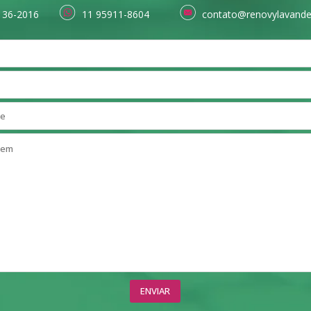
136-2016
11 95911-8604
contato@renovylavande