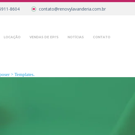
5911-8604
contato@renovylavanderia.com.br
LOCAÇÃO
VENDAS DE EPI’S
NOTÍCIAS
CONTATO
oser > Templates.