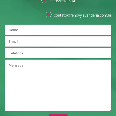
11 95911-8604
contato@renovylavanderia.com.br