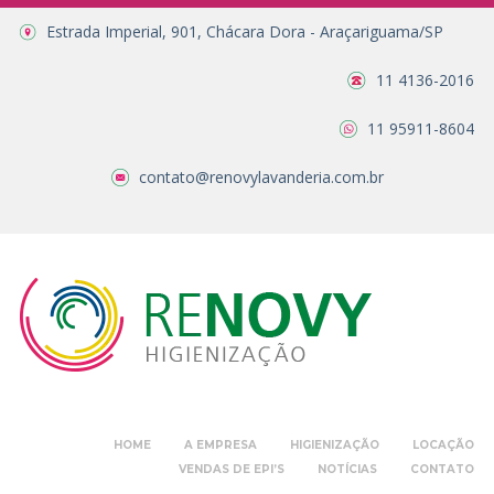
Estrada Imperial, 901, Chácara Dora - Araçariguama/SP
11 4136-2016
11 95911-8604
contato@renovylavanderia.com.br
HOME
A EMPRESA
HIGIENIZAÇÃO
LOCAÇÃO
VENDAS DE EPI’S
NOTÍCIAS
CONTATO