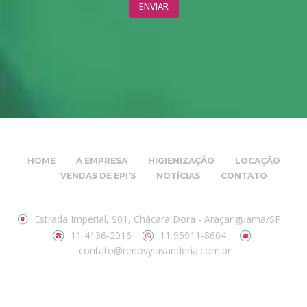
HOME
A EMPRESA
HIGIENIZAÇÃO
LOCAÇÃO
VENDAS DE EPI’S
NOTÍCIAS
CONTATO
Estrada Imperial, 901, Chácara Dora - Araçariguama/SP
11 4136-2016
11 95911-8604
contato@renovylavanderia.com.br