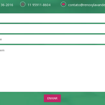
136-2016
11 95911-8604
contato@renovylavande