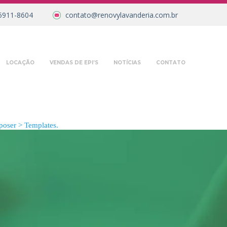
5911-8604
contato@renovylavanderia.com.br
LOCAÇÃO
VENDAS DE EPI’S
NOTÍCIAS
CONTATO
oser > Templates.