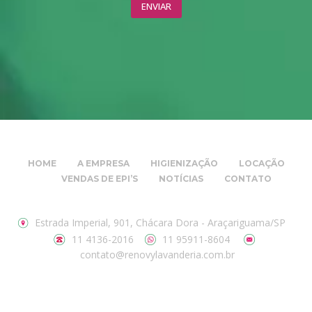
HOME
A EMPRESA
HIGIENIZAÇÃO
LOCAÇÃO
VENDAS DE EPI’S
NOTÍCIAS
CONTATO
Estrada Imperial, 901, Chácara Dora - Araçariguama/SP
11 4136-2016
11 95911-8604
contato@renovylavanderia.com.br