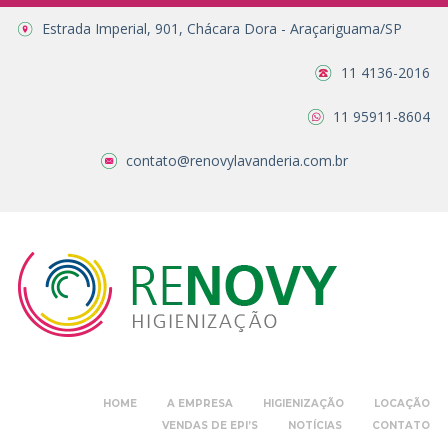
Estrada Imperial, 901, Chácara Dora - Araçariguama/SP
11 4136-2016
11 95911-8604
contato@renovylavanderia.com.br
HOME
A EMPRESA
HIGIENIZAÇÃO
LOCAÇÃO
VENDAS DE EPI’S
NOTÍCIAS
CONTATO