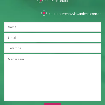
11 95911-8604
contato@renovylavanderia.com.br