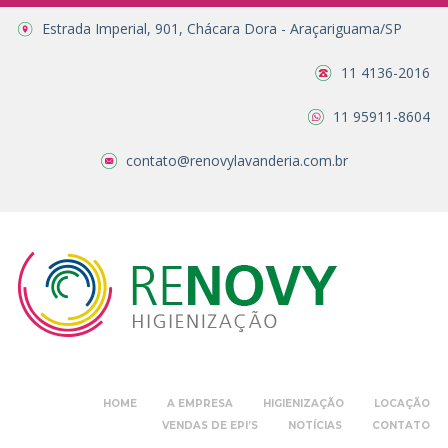
Estrada Imperial, 901, Chácara Dora - Araçariguama/SP
11 4136-2016
11 95911-8604
contato@renovylavanderia.com.br
HOME
A EMPRESA
HIGIENIZAÇÃO
LOCAÇÃO
VENDAS DE EPI’S
NOTÍCIAS
CONTATO