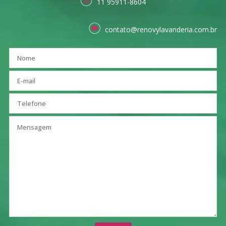
11 95911-8604
contato@renovylavanderia.com.br