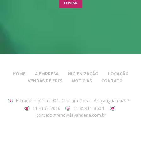
HOME
A EMPRESA
HIGIENIZAÇÃO
LOCAÇÃO
VENDAS DE EPI’S
NOTÍCIAS
CONTATO
Estrada Imperial, 901, Chácara Dora - Araçariguama/SP
11 4136-2016
11 95911-8604
contato@renovylavanderia.com.br