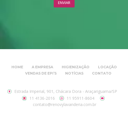
HOME
A EMPRESA
HIGIENIZAÇÃO
LOCAÇÃO
VENDAS DE EPI’S
NOTÍCIAS
CONTATO
Estrada Imperial, 901, Chácara Dora - Araçariguama/SP
11 4136-2016
11 95911-8604
contato@renovylavanderia.com.br