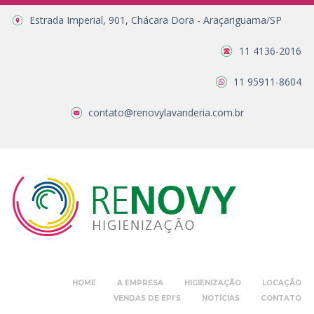
Estrada Imperial, 901, Chácara Dora - Araçariguama/SP
11 4136-2016
11 95911-8604
contato@renovylavanderia.com.br
HOME
A EMPRESA
HIGIENIZAÇÃO
LOCAÇÃO
VENDAS DE EPI’S
NOTÍCIAS
CONTATO