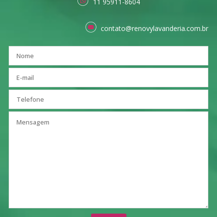
11 95911-8604
contato@renovylavanderia.com.br