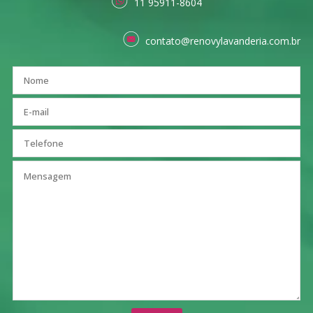
11 95911-8604
contato@renovylavanderia.com.br