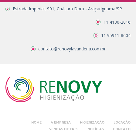
Estrada Imperial, 901, Chácara Dora - Araçariguama/SP
11 4136-2016
11 95911-8604
contato@renovylavanderia.com.br
HOME
A EMPRESA
HIGIENIZAÇÃO
LOCAÇÃO
VENDAS DE EPI’S
NOTÍCIAS
CONTATO