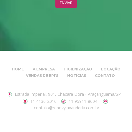
HOME
A EMPRESA
HIGIENIZAÇÃO
LOCAÇÃO
VENDAS DE EPI’S
NOTÍCIAS
CONTATO
Estrada Imperial, 901, Chácara Dora - Araçariguama/SP
11 4136-2016
11 95911-8604
contato@renovylavanderia.com.br