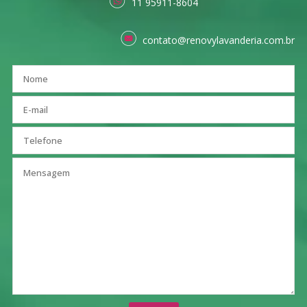
11 95911-8604
contato@renovylavanderia.com.br