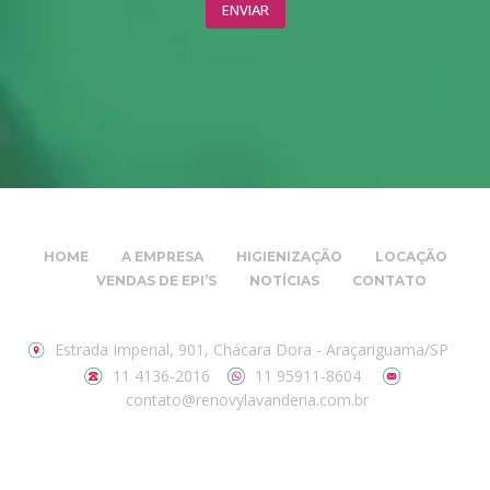
HOME
A EMPRESA
HIGIENIZAÇÃO
LOCAÇÃO
VENDAS DE EPI’S
NOTÍCIAS
CONTATO
Estrada Imperial, 901, Chácara Dora - Araçariguama/SP
11 4136-2016
11 95911-8604
contato@renovylavanderia.com.br