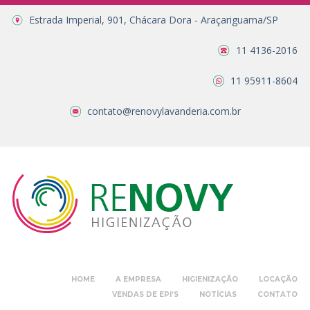
Estrada Imperial, 901, Chácara Dora - Araçariguama/SP
11 4136-2016
11 95911-8604
contato@renovylavanderia.com.br
HOME
A EMPRESA
HIGIENIZAÇÃO
LOCAÇÃO
VENDAS DE EPI’S
NOTÍCIAS
CONTATO