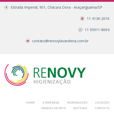
Estrada Imperial, 901, Chácara Dora - Araçariguama/SP
11 4136-2016
11 95911-8604
contato@renovylavanderia.com.br
HOME
A EMPRESA
HIGIENIZAÇÃO
LOCAÇÃO
VENDAS DE EPI’S
NOTÍCIAS
CONTATO