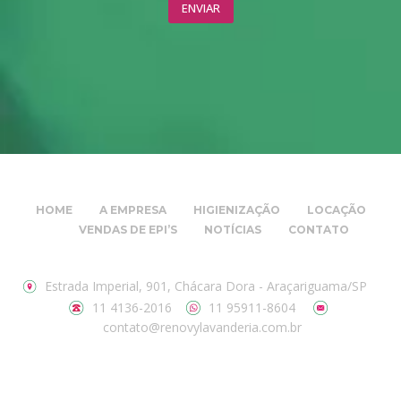
HOME
A EMPRESA
HIGIENIZAÇÃO
LOCAÇÃO
VENDAS DE EPI’S
NOTÍCIAS
CONTATO
Estrada Imperial, 901, Chácara Dora - Araçariguama/SP
11 4136-2016
11 95911-8604
contato@renovylavanderia.com.br