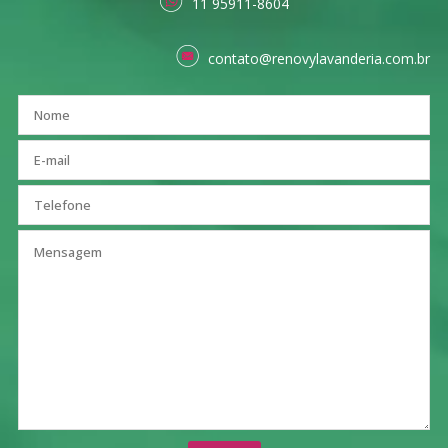
11 95911-8604
contato@renovylavanderia.com.br