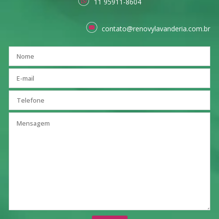
11 95911-8604
contato@renovylavanderia.com.br