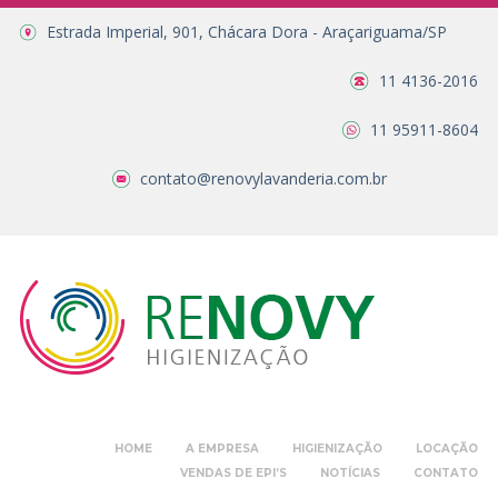
Estrada Imperial, 901, Chácara Dora - Araçariguama/SP
11 4136-2016
11 95911-8604
contato@renovylavanderia.com.br
HOME
A EMPRESA
HIGIENIZAÇÃO
LOCAÇÃO
VENDAS DE EPI’S
NOTÍCIAS
CONTATO