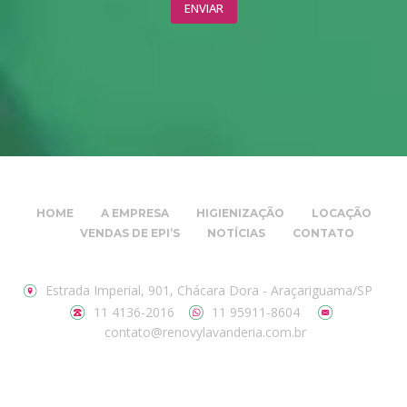
HOME
A EMPRESA
HIGIENIZAÇÃO
LOCAÇÃO
VENDAS DE EPI’S
NOTÍCIAS
CONTATO
Estrada Imperial, 901, Chácara Dora - Araçariguama/SP
11 4136-2016
11 95911-8604
contato@renovylavanderia.com.br