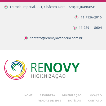
Estrada Imperial, 901, Chácara Dora - Araçariguama/SP
11 4136-2016
11 95911-8604
contato@renovylavanderia.com.br
HOME
A EMPRESA
HIGIENIZAÇÃO
LOCAÇÃO
VENDAS DE EPI’S
NOTÍCIAS
CONTATO