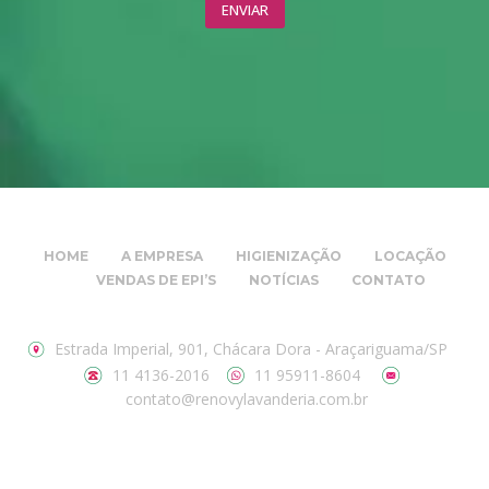
HOME
A EMPRESA
HIGIENIZAÇÃO
LOCAÇÃO
VENDAS DE EPI’S
NOTÍCIAS
CONTATO
Estrada Imperial, 901, Chácara Dora - Araçariguama/SP
11 4136-2016
11 95911-8604
contato@renovylavanderia.com.br