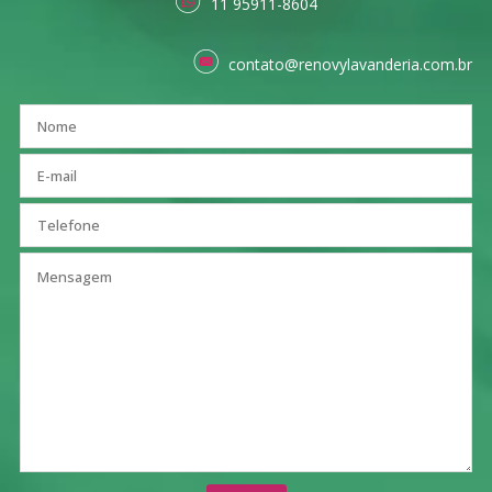
11 95911-8604
contato@renovylavanderia.com.br