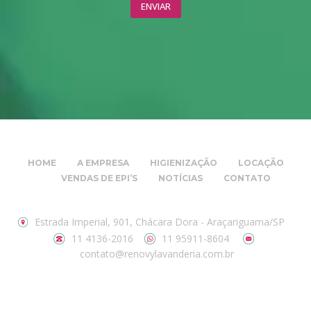
HOME
A EMPRESA
HIGIENIZAÇÃO
LOCAÇÃO
VENDAS DE EPI’S
NOTÍCIAS
CONTATO
Estrada Imperial, 901, Chácara Dora - Araçariguama/SP
11 4136-2016
11 95911-8604
contato@renovylavanderia.com.br