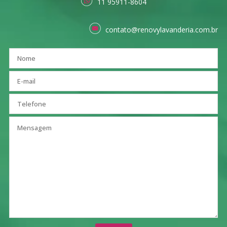
11 95911-8604
contato@renovylavanderia.com.br