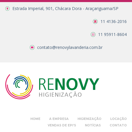
Estrada Imperial, 901, Chácara Dora - Araçariguama/SP
11 4136-2016
11 95911-8604
contato@renovylavanderia.com.br
HOME
A EMPRESA
HIGIENIZAÇÃO
LOCAÇÃO
VENDAS DE EPI’S
NOTÍCIAS
CONTATO