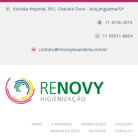
Estrada Imperial, 901, Chácara Dora - Araçariguama/SP
11 4136-2016
11 95911-8604
contato@renovylavanderia.com.br
HOME
A EMPRESA
HIGIENIZAÇÃO
LOCAÇÃO
VENDAS DE EPI’S
NOTÍCIAS
CONTATO