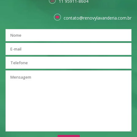
11 95911-8604
contato@renovylavanderia.com.br