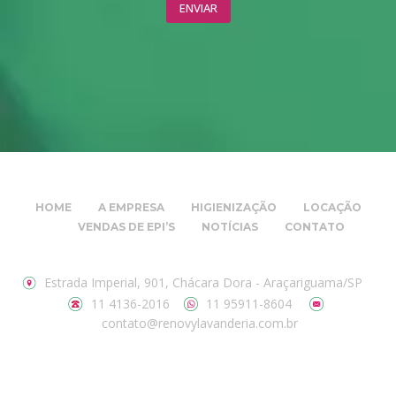
HOME
A EMPRESA
HIGIENIZAÇÃO
LOCAÇÃO
VENDAS DE EPI’S
NOTÍCIAS
CONTATO
Estrada Imperial, 901, Chácara Dora - Araçariguama/SP
11 4136-2016
11 95911-8604
contato@renovylavanderia.com.br