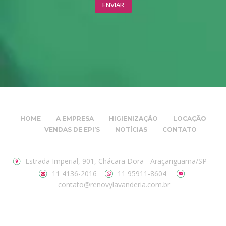
HOME
A EMPRESA
HIGIENIZAÇÃO
LOCAÇÃO
VENDAS DE EPI’S
NOTÍCIAS
CONTATO
Estrada Imperial, 901, Chácara Dora - Araçariguama/SP
11 4136-2016
11 95911-8604
contato@renovylavanderia.com.br