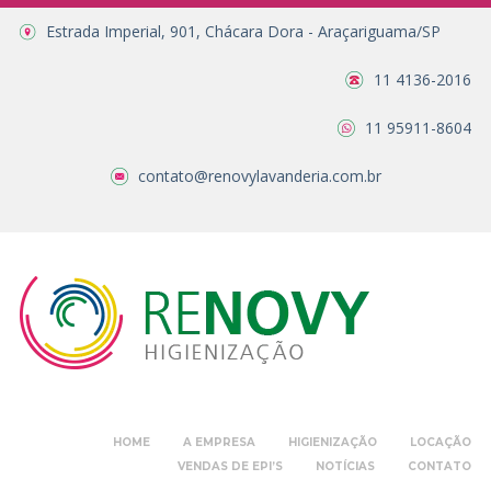
Estrada Imperial, 901, Chácara Dora - Araçariguama/SP
11 4136-2016
11 95911-8604
contato@renovylavanderia.com.br
HOME
A EMPRESA
HIGIENIZAÇÃO
LOCAÇÃO
VENDAS DE EPI’S
NOTÍCIAS
CONTATO