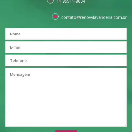
11 95911-8604
contato@renovylavanderia.com.br