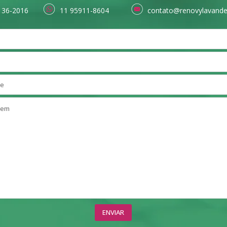
136-2016
11 95911-8604
contato@renovylavande