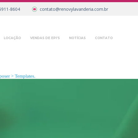
5911-8604
contato@renovylavanderia.com.br
LOCAÇÃO
VENDAS DE EPI’S
NOTÍCIAS
CONTATO
oser > Templates.