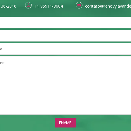
136-2016
11 95911-8604
contato@renovylavande