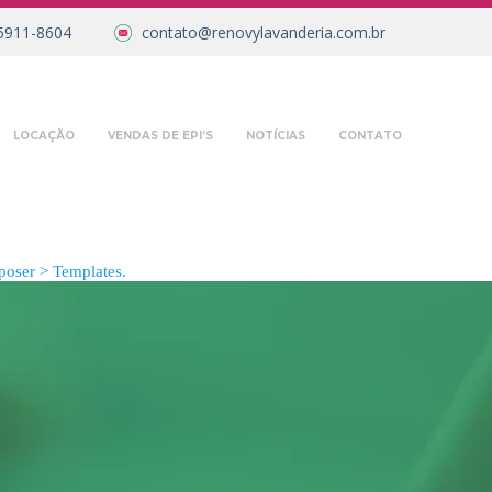
5911-8604
contato@renovylavanderia.com.br
LOCAÇÃO
VENDAS DE EPI’S
NOTÍCIAS
CONTATO
oser > Templates.