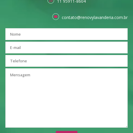
11 95911-8604
contato@renovylavanderia.com.br