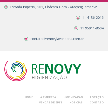
Estrada Imperial, 901, Chácara Dora - Araçariguama/SP
11 4136-2016
11 95911-8604
contato@renovylavanderia.com.br
HOME
A EMPRESA
HIGIENIZAÇÃO
LOCAÇÃO
VENDAS DE EPI’S
NOTÍCIAS
CONTATO