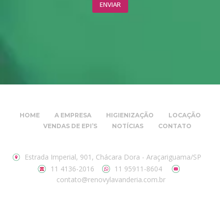
HOME
A EMPRESA
HIGIENIZAÇÃO
LOCAÇÃO
VENDAS DE EPI’S
NOTÍCIAS
CONTATO
Estrada Imperial, 901, Chácara Dora - Araçariguama/SP
11 4136-2016
11 95911-8604
contato@renovylavanderia.com.br