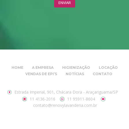
HOME
A EMPRESA
HIGIENIZAÇÃO
LOCAÇÃO
VENDAS DE EPI’S
NOTÍCIAS
CONTATO
Estrada Imperial, 901, Chácara Dora - Araçariguama/SP
11 4136-2016
11 95911-8604
contato@renovylavanderia.com.br