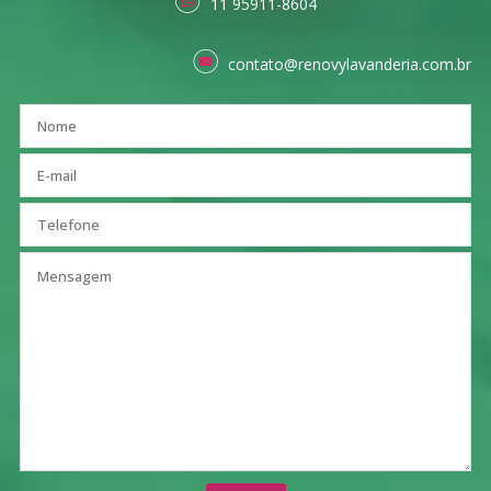
11 95911-8604
contato@renovylavanderia.com.br