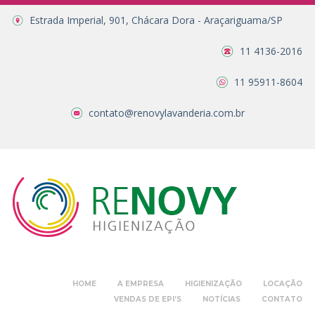
Estrada Imperial, 901, Chácara Dora - Araçariguama/SP
11 4136-2016
11 95911-8604
contato@renovylavanderia.com.br
HOME
A EMPRESA
HIGIENIZAÇÃO
LOCAÇÃO
VENDAS DE EPI’S
NOTÍCIAS
CONTATO