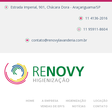
Estrada Imperial, 901, Chácara Dora - Araçariguama/SP
11 4136-2016
11 95911-8604
contato@renovylavanderia.com.br
HOME
A EMPRESA
HIGIENIZAÇÃO
LOCAÇÃO
VENDAS DE EPI’S
NOTÍCIAS
CONTATO