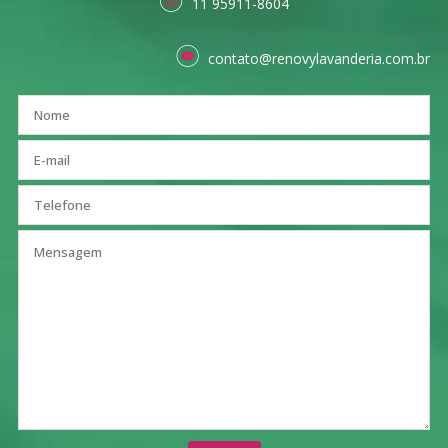
11 95911-8604
contato@renovylavanderia.com.br