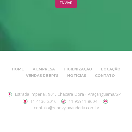
HOME
A EMPRESA
HIGIENIZAÇÃO
LOCAÇÃO
VENDAS DE EPI’S
NOTÍCIAS
CONTATO
Estrada Imperial, 901, Chácara Dora - Araçariguama/SP
11 4136-2016
11 95911-8604
contato@renovylavanderia.com.br