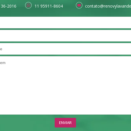
136-2016
11 95911-8604
contato@renovylavande