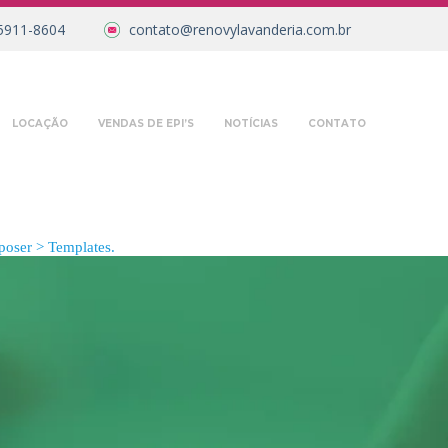
5911-8604
contato@renovylavanderia.com.br
LOCAÇÃO
VENDAS DE EPI’S
NOTÍCIAS
CONTATO
oser > Templates.