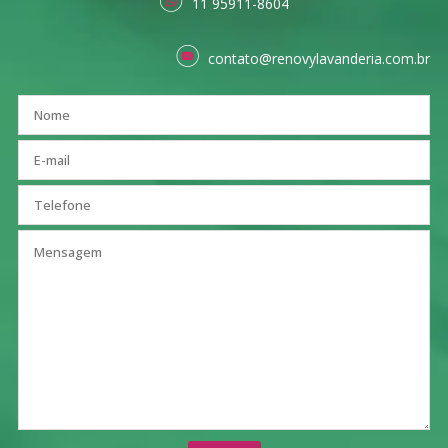
11 95911-8604
contato@renovylavanderia.com.br