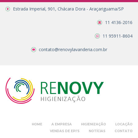
Estrada Imperial, 901, Chácara Dora - Araçariguama/SP
11 4136-2016
11 95911-8604
contato@renovylavanderia.com.br
HOME
A EMPRESA
HIGIENIZAÇÃO
LOCAÇÃO
VENDAS DE EPI’S
NOTÍCIAS
CONTATO