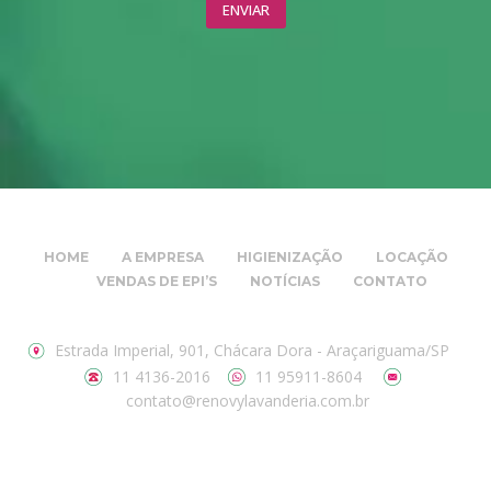
HOME
A EMPRESA
HIGIENIZAÇÃO
LOCAÇÃO
VENDAS DE EPI’S
NOTÍCIAS
CONTATO
Estrada Imperial, 901, Chácara Dora - Araçariguama/SP
11 4136-2016
11 95911-8604
contato@renovylavanderia.com.br