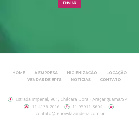
HOME
A EMPRESA
HIGIENIZAÇÃO
LOCAÇÃO
VENDAS DE EPI’S
NOTÍCIAS
CONTATO
Estrada Imperial, 901, Chácara Dora - Araçariguama/SP
11 4136-2016
11 95911-8604
contato@renovylavanderia.com.br