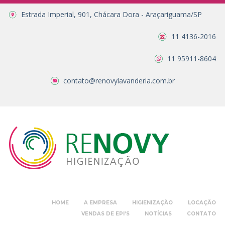
Estrada Imperial, 901, Chácara Dora - Araçariguama/SP
11 4136-2016
11 95911-8604
contato@renovylavanderia.com.br
HOME
A EMPRESA
HIGIENIZAÇÃO
LOCAÇÃO
VENDAS DE EPI’S
NOTÍCIAS
CONTATO