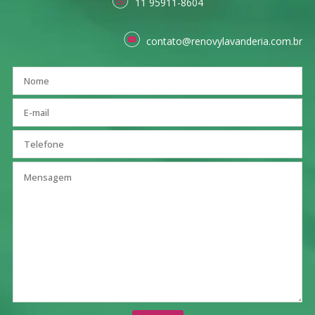
11 95911-8604
contato@renovylavanderia.com.br