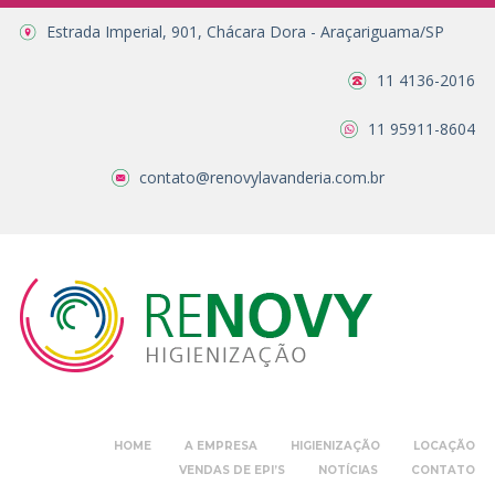
Estrada Imperial, 901, Chácara Dora - Araçariguama/SP
11 4136-2016
11 95911-8604
contato@renovylavanderia.com.br
HOME
A EMPRESA
HIGIENIZAÇÃO
LOCAÇÃO
VENDAS DE EPI’S
NOTÍCIAS
CONTATO