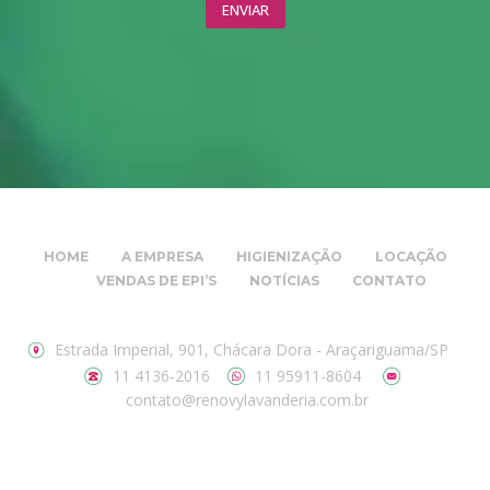
HOME
A EMPRESA
HIGIENIZAÇÃO
LOCAÇÃO
VENDAS DE EPI’S
NOTÍCIAS
CONTATO
Estrada Imperial, 901, Chácara Dora - Araçariguama/SP
11 4136-2016
11 95911-8604
contato@renovylavanderia.com.br