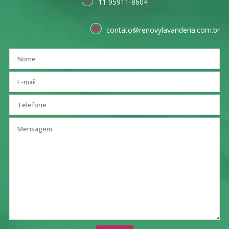
11 95911-8604
contato@renovylavanderia.com.br