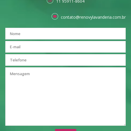
11 95911-8604
contato@renovylavanderia.com.br