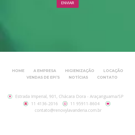
HOME
A EMPRESA
HIGIENIZAÇÃO
LOCAÇÃO
VENDAS DE EPI’S
NOTÍCIAS
CONTATO
Estrada Imperial, 901, Chácara Dora - Araçariguama/SP
11 4136-2016
11 95911-8604
contato@renovylavanderia.com.br