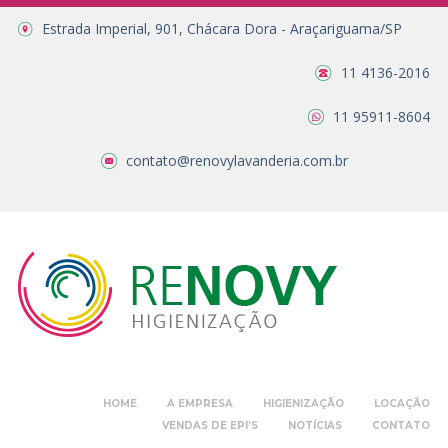
Estrada Imperial, 901, Chácara Dora - Araçariguama/SP
11 4136-2016
11 95911-8604
contato@renovylavanderia.com.br
HOME
A EMPRESA
HIGIENIZAÇÃO
LOCAÇÃO
VENDAS DE EPI’S
NOTÍCIAS
CONTATO