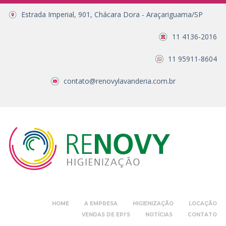
Estrada Imperial, 901, Chácara Dora - Araçariguama/SP
11 4136-2016
11 95911-8604
contato@renovylavanderia.com.br
HOME
A EMPRESA
HIGIENIZAÇÃO
LOCAÇÃO
VENDAS DE EPI’S
NOTÍCIAS
CONTATO