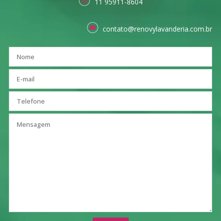
11 95911-8604
contato@renovylavanderia.com.br