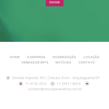
HOME
A EMPRESA
HIGIENIZAÇÃO
LOCAÇÃO
VENDAS DE EPI’S
NOTÍCIAS
CONTATO
Estrada Imperial, 901, Chácara Dora - Araçariguama/SP
11 4136-2016
11 95911-8604
contato@renovylavanderia.com.br