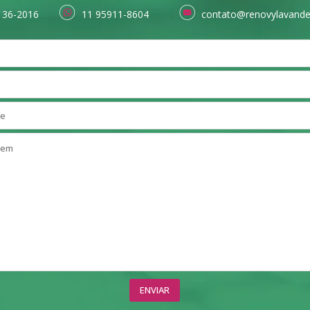
136-2016
11 95911-8604
contato@renovylavande