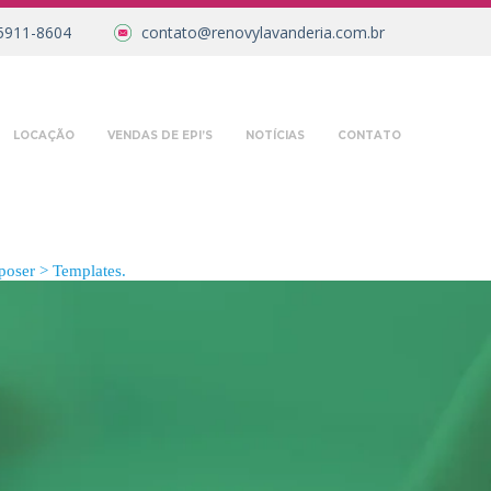
5911-8604
contato@renovylavanderia.com.br
LOCAÇÃO
VENDAS DE EPI’S
NOTÍCIAS
CONTATO
oser > Templates.