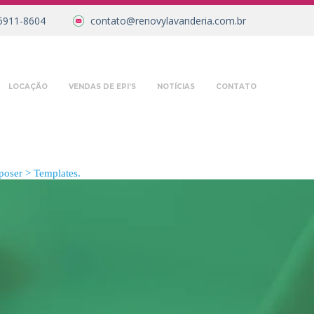
5911-8604
contato@renovylavanderia.com.br
LOCAÇÃO
VENDAS DE EPI’S
NOTÍCIAS
CONTATO
oser > Templates.