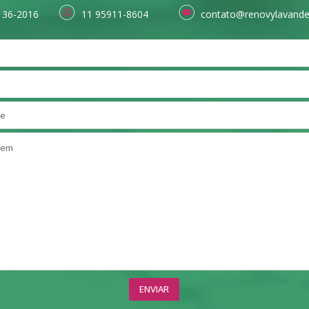
136-2016
11 95911-8604
contato@renovylavande