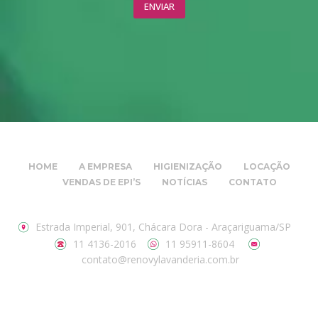
HOME
A EMPRESA
HIGIENIZAÇÃO
LOCAÇÃO
VENDAS DE EPI’S
NOTÍCIAS
CONTATO
Estrada Imperial, 901, Chácara Dora - Araçariguama/SP
11 4136-2016
11 95911-8604
contato@renovylavanderia.com.br