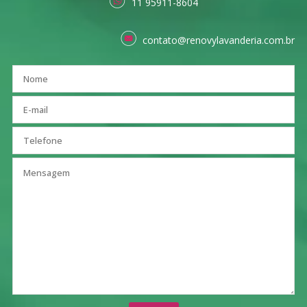
11 95911-8604
contato@renovylavanderia.com.br