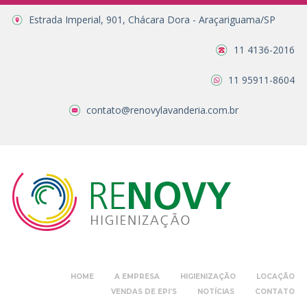
Estrada Imperial, 901, Chácara Dora - Araçariguama/SP
11 4136-2016
11 95911-8604
contato@renovylavanderia.com.br
HOME
A EMPRESA
HIGIENIZAÇÃO
LOCAÇÃO
VENDAS DE EPI’S
NOTÍCIAS
CONTATO