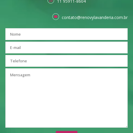
11 95911-8604
contato@renovylavanderia.com.br