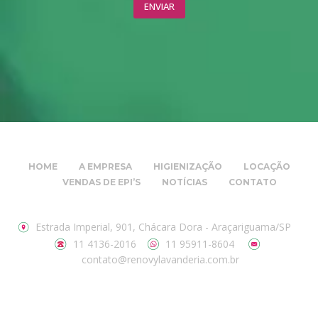
HOME
A EMPRESA
HIGIENIZAÇÃO
LOCAÇÃO
VENDAS DE EPI’S
NOTÍCIAS
CONTATO
Estrada Imperial, 901, Chácara Dora - Araçariguama/SP
11 4136-2016
11 95911-8604
contato@renovylavanderia.com.br