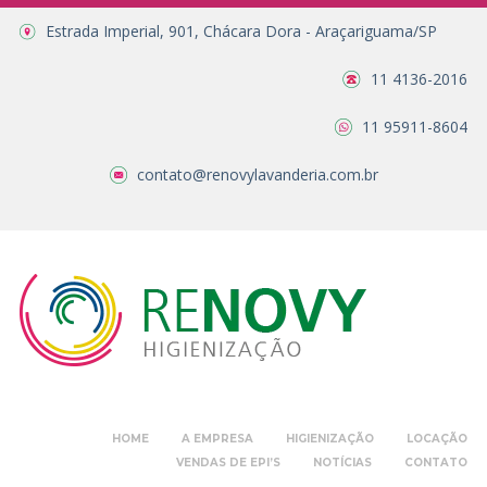
Estrada Imperial, 901, Chácara Dora - Araçariguama/SP
11 4136-2016
11 95911-8604
contato@renovylavanderia.com.br
HOME
A EMPRESA
HIGIENIZAÇÃO
LOCAÇÃO
VENDAS DE EPI’S
NOTÍCIAS
CONTATO