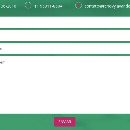
136-2016
11 95911-8604
contato@renovylavande