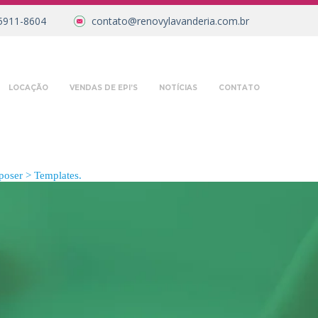
5911-8604
contato@renovylavanderia.com.br
LOCAÇÃO
VENDAS DE EPI’S
NOTÍCIAS
CONTATO
oser > Templates.