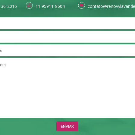
136-2016
11 95911-8604
contato@renovylavande