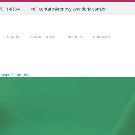
5911-8604
contato@renovylavanderia.com.br
LOCAÇÃO
VENDAS DE EPI’S
NOTÍCIAS
CONTATO
oser > Templates.