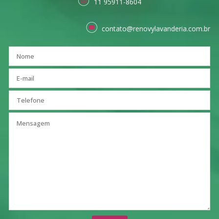
11 95911-8604
contato@renovylavanderia.com.br