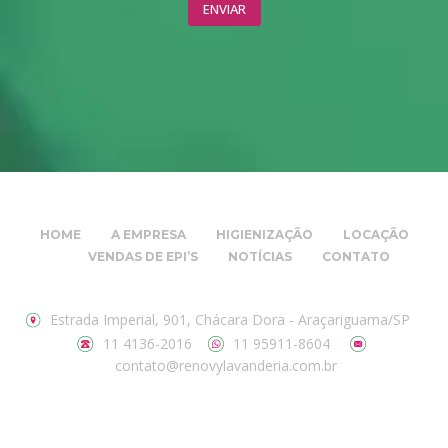
HOME
A EMPRESA
HIGIENIZAÇÃO
LOCAÇÃO
VENDAS DE EPI’S
NOTÍCIAS
CONTATO
Estrada Imperial, 901, Chácara Dora - Araçariguama/SP
11 4136-2016
11 95911-8604
contato@renovylavanderia.com.br