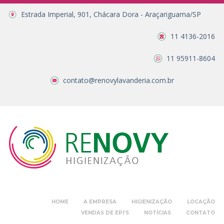
Estrada Imperial, 901, Chácara Dora - Araçariguama/SP
11 4136-2016
11 95911-8604
contato@renovylavanderia.com.br
HOME
A EMPRESA
HIGIENIZAÇÃO
LOCAÇÃO
VENDAS DE EPI’S
NOTÍCIAS
CONTATO