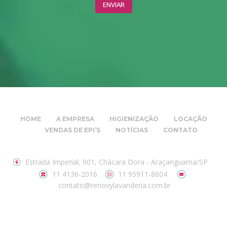
HOME
A EMPRESA
HIGIENIZAÇÃO
LOCAÇÃO
VENDAS DE EPI’S
NOTÍCIAS
CONTATO
Estrada Imperial, 901, Chácara Dora - Araçariguama/SP
11 4136-2016
11 95911-8604
contato@renovylavanderia.com.br