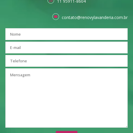
11 95911-8604
contato@renovylavanderia.com.br