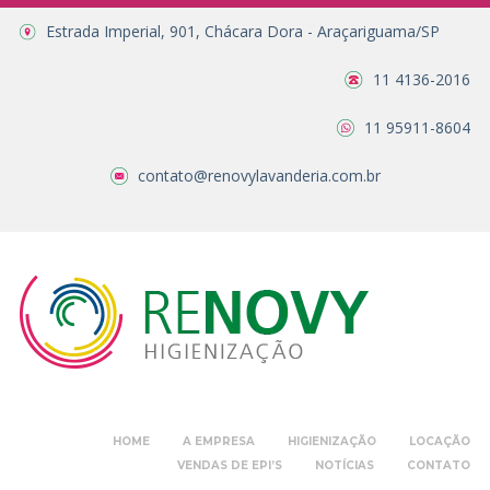
Estrada Imperial, 901, Chácara Dora - Araçariguama/SP
11 4136-2016
11 95911-8604
contato@renovylavanderia.com.br
HOME
A EMPRESA
HIGIENIZAÇÃO
LOCAÇÃO
VENDAS DE EPI’S
NOTÍCIAS
CONTATO