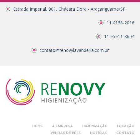
Estrada Imperial, 901, Chácara Dora - Araçariguama/SP
11 4136-2016
11 95911-8604
contato@renovylavanderia.com.br
HOME
A EMPRESA
HIGIENIZAÇÃO
LOCAÇÃO
VENDAS DE EPI’S
NOTÍCIAS
CONTATO