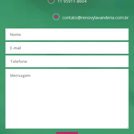
11 95911-8604
contato@renovylavanderia.com.br