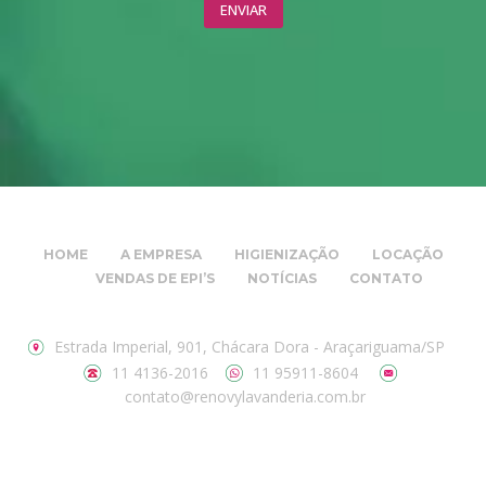
HOME
A EMPRESA
HIGIENIZAÇÃO
LOCAÇÃO
VENDAS DE EPI’S
NOTÍCIAS
CONTATO
Estrada Imperial, 901, Chácara Dora - Araçariguama/SP
11 4136-2016
11 95911-8604
contato@renovylavanderia.com.br