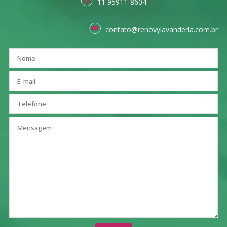
11 95911-8604
contato@renovylavanderia.com.br