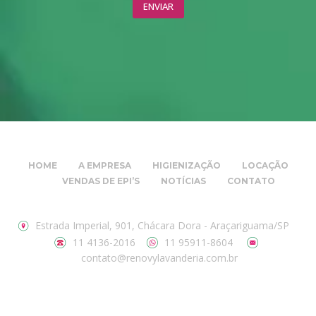
HOME
A EMPRESA
HIGIENIZAÇÃO
LOCAÇÃO
VENDAS DE EPI’S
NOTÍCIAS
CONTATO
Estrada Imperial, 901, Chácara Dora - Araçariguama/SP
11 4136-2016
11 95911-8604
contato@renovylavanderia.com.br