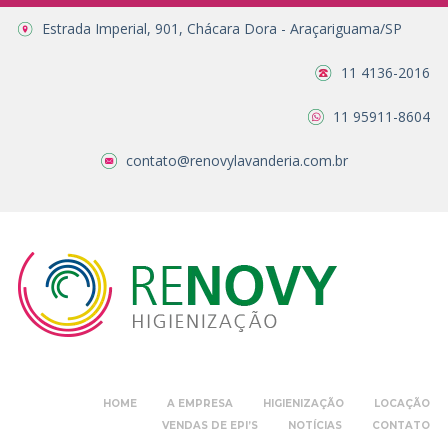
Estrada Imperial, 901, Chácara Dora - Araçariguama/SP
11 4136-2016
11 95911-8604
contato@renovylavanderia.com.br
HOME
A EMPRESA
HIGIENIZAÇÃO
LOCAÇÃO
VENDAS DE EPI’S
NOTÍCIAS
CONTATO