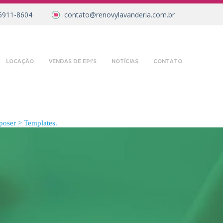
5911-8604
contato@renovylavanderia.com.br
LOCAÇÃO
VENDAS DE EPI’S
NOTÍCIAS
CONTATO
oser > Templates.