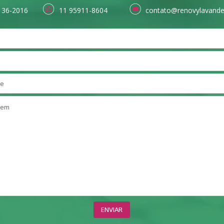
136-2016
11 95911-8604
contato@renovylavande