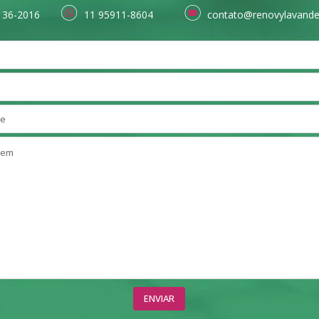
136-2016
11 95911-8604
contato@renovylavande