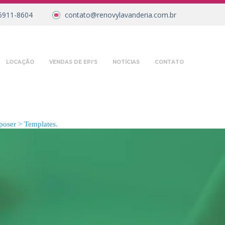
5911-8604
contato@renovylavanderia.com.br
LOCAÇÃO
VENDAS DE EPI’S
NOTÍCIAS
CONTATO
oser > Templates.