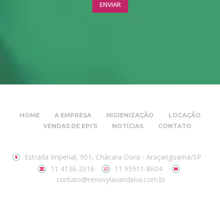
HOME
A EMPRESA
HIGIENIZAÇÃO
LOCAÇÃO
VENDAS DE EPI’S
NOTÍCIAS
CONTATO
Estrada Imperial, 901, Chácara Dora - Araçariguama/SP
11 4136-2016
11 95911-8604
contato@renovylavanderia.com.br