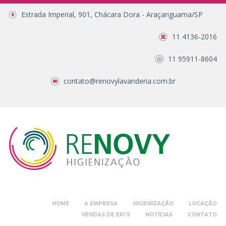
Estrada Imperial, 901, Chácara Dora - Araçariguama/SP
11 4136-2016
11 95911-8604
contato@renovylavanderia.com.br
HOME
A EMPRESA
HIGIENIZAÇÃO
LOCAÇÃO
VENDAS DE EPI’S
NOTÍCIAS
CONTATO