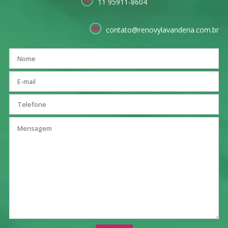
11 95911-8604
contato@renovylavanderia.com.br