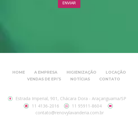
HOME
A EMPRESA
HIGIENIZAÇÃO
LOCAÇÃO
VENDAS DE EPI’S
NOTÍCIAS
CONTATO
Estrada Imperial, 901, Chácara Dora - Araçariguama/SP
11 4136-2016
11 95911-8604
contato@renovylavanderia.com.br