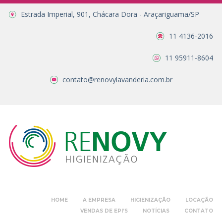
Estrada Imperial, 901, Chácara Dora - Araçariguama/SP
11 4136-2016
11 95911-8604
contato@renovylavanderia.com.br
HOME
A EMPRESA
HIGIENIZAÇÃO
LOCAÇÃO
VENDAS DE EPI’S
NOTÍCIAS
CONTATO