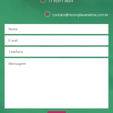
11 95911-8604
contato@renovylavanderia.com.br