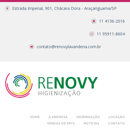
Estrada Imperial, 901, Chácara Dora - Araçariguama/SP
11 4136-2016
11 95911-8604
contato@renovylavanderia.com.br
HOME
A EMPRESA
HIGIENIZAÇÃO
LOCAÇÃO
VENDAS DE EPI’S
NOTÍCIAS
CONTATO