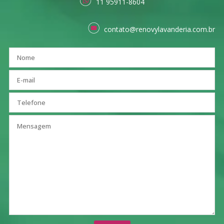
11 95911-8604
contato@renovylavanderia.com.br