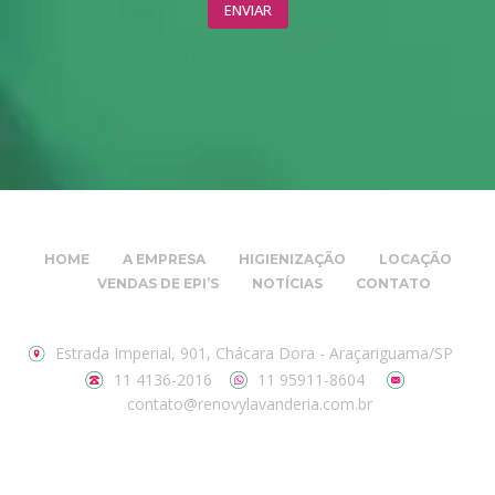
HOME
A EMPRESA
HIGIENIZAÇÃO
LOCAÇÃO
VENDAS DE EPI’S
NOTÍCIAS
CONTATO
Estrada Imperial, 901, Chácara Dora - Araçariguama/SP
11 4136-2016
11 95911-8604
contato@renovylavanderia.com.br